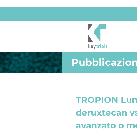
Pubblicazion
TROPION Lun
deruxtecan v
avanzato o me