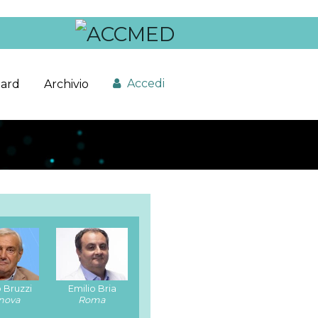
Accedi
ard
Archivio
 Bruzzi
Emilio Bria
nova
Roma