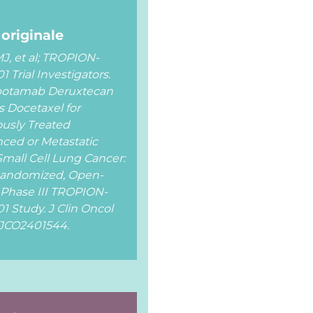
 originale
J, et al; TROPION-
 Trial Investigators.
potamab Deruxtecan
s Docetaxel for
ously Treated
ced or Metastatic
mall Cell Lung Cancer:
andomized, Open-
 Phase III TROPION-
1 Study. J Clin Oncol
JCO2401544.