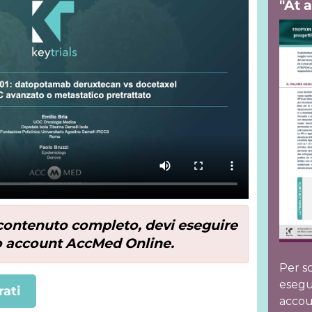
"At 
l contenuto completo, devi eseguire
uo account AccMed Online.
Per sc
esegui
rati
accou