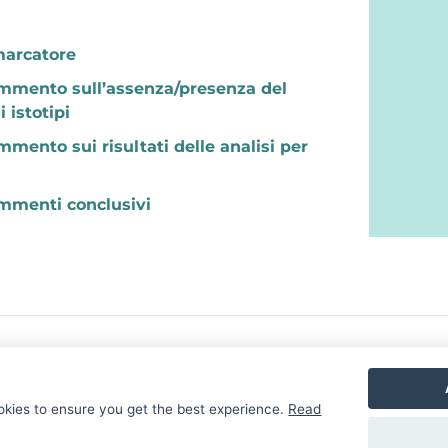
marcatore
mmento sull’assenza/presenza del
 istotipi
mento sui risultati delle analisi per
mmenti conclusivi
ionale di Medicina - Tutti i diritti riservati |
Webmaster
okies to ensure you get the best experience.
Read
Realizzato da