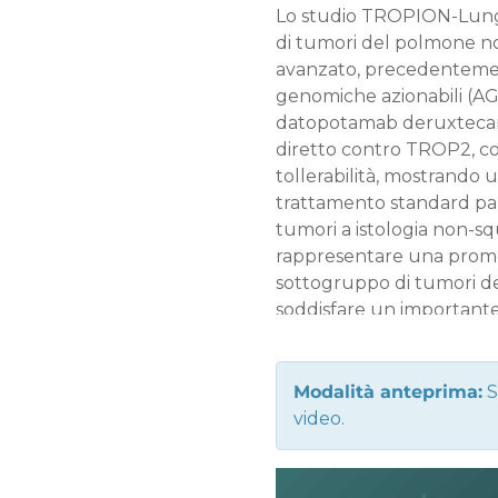
Lo studio TROPION-Lung01
di tumori del polmone non
avanzato, precedentement
genomiche azionabili (AGA)
datopotamab deruxtecan
diretto contro TROP2, con 
tollerabilità, mostrando u
trattamento standard pa
tumori a istologia non-s
rappresentare una prome
sottogruppo di tumori d
soddisfare un important
nuovi trattamenti alternat
terapeutiche successive.
Modalità anteprima:
S
video.