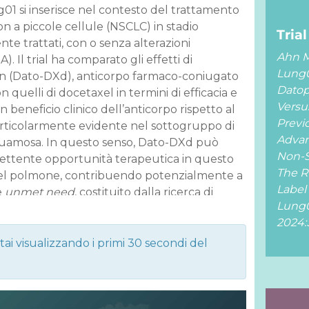
 si inserisce nel contesto del trattamento
 a piccole cellule (NSCLC) in stadio
Trial
e trattati, con o senza alterazioni
Ahn M
. Il trial ha comparato gli effetti di
Lung01
 (Dato-DXd), anticorpo farmaco-coniugato
Dato
quelli di docetaxel in termini di efficacia e
Versu
n beneficio clinico dell’anticorpo rispetto al
Previ
rticolarmente evidente nel sottogruppo di
Advan
quamosa. In questo senso, Dato-DXd può
Non-S
ttente opportunità terapeutica in questo
The R
el polmone, contribuendo potenzialmente a
Label
e
unmet need
, costituito dalla ricerca di
Lung0
ivi al docetaxel nel setting delle linee
2024:
tai visualizzando i primi 30 secondi del