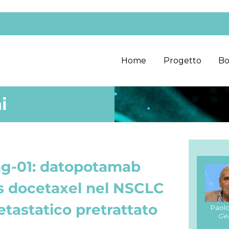
Home
Progetto
Bo
i
g-01: datopotamab
s docetaxel nel NSCLC
tastatico pretrattato
Paolo
Ge