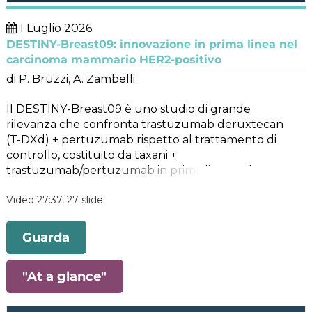
1 Luglio 2026
DESTINY-Breast09: innovazione in prima linea nel
carcinoma mammario HER2-positivo
di P. Bruzzi, A. Zambelli
Il DESTINY-Breast09 è uno studio di grande
rilevanza che confronta trastuzumab deruxtecan
(T-DXd) + pertuzumab rispetto al trattamento di
controllo, costituito da taxani +
trastuzumab/pertuzumab in prima linea nel
tumore della mammella HER2-positivo in fase
Video 27:37, 27 slide
avanzata. I risultati dimostrano un’importante
riduzione del rischio di progressione o mortalità
manifestata dal nuovo trattamento rispetto al
Guarda
braccio di controllo, evidenziando un beneficio
clinico da parte di T-DXd + pertuzumab, che induce
"At a glance"
a poterlo considerare come nuovo standard of care
nel setting del tumore della mammella HER2-
positivo avanzato/metastatico.