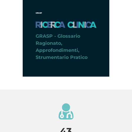
GRASP - Glossario
Ragionato,
Approfondimenti,
Strumentario Pratico
4
3