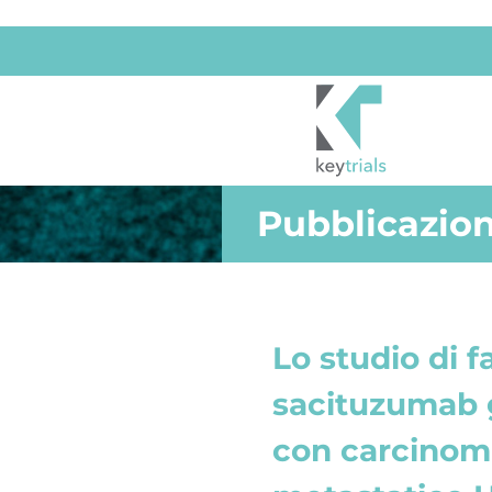
Pubblicazion
Lo studio di 
sacituzumab g
con carcino