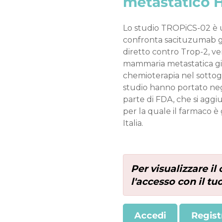
metastatico 
Lo studio TROPiCS-02 è u
confronta sacituzumab g
diretto contro Trop-2, ve
mammaria metastatica già
chemioterapia nel sottogr
studio hanno portato negl
parte di FDA, che si aggi
per la quale il farmaco è
Italia.
Per visualizzare i
l'accesso con il t
Accedi
Regist