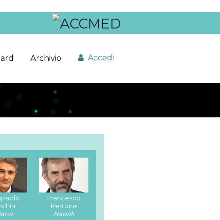
Accedi
ard
Archivio
mpaolo
Francesco
nchini
Perrone
lano
Napoli