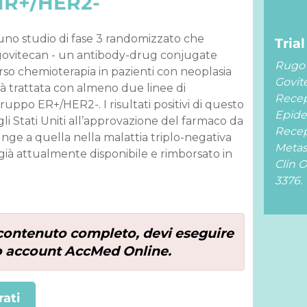
HR+/HER2-
no studio di fase 3 randomizzato che
Trial
ovitecan - un antibody-drug conjugate
Rugo 
rso chemioterapia in pazienti con neoplasia
Govit
 trattata con almeno due linee di
Recep
uppo ER+/HER2-. I risultati positivi di questo
Epide
i Stati Uniti all’approvazione del farmaco da
Recep
unge a quella nella malattia triplo-negativa
Metas
 già attualmente disponibile e rimborsato in
Clin 
3376.
l contenuto completo, devi eseguire
uo account AccMed Online.
rati