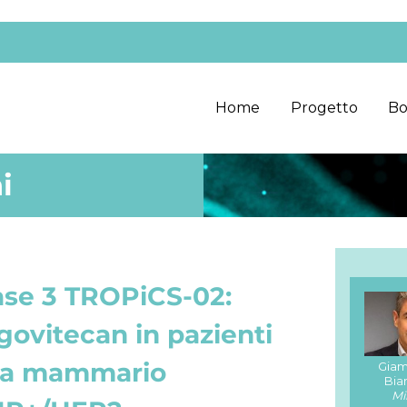
Home
Progetto
Bo
i
fase 3 TROPiCS-02:
ovitecan in pazienti
ma mammario
Gia
Bia
Mi