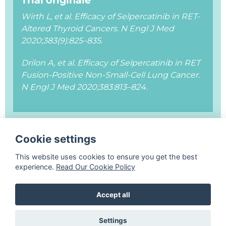
Wirth L, et al. Efficacy of Selpercatinib in RET-
Altered Thyroid Cancers. N Engl J Med
2020;383(9):825–835.
Drilon A, et al. Efficacy of Selpercatinib in RET
Fusion-Positive Non-Small-Cell Lung Cancer.
N Engl J Med 2020;383:813–824.
Cookie settings
This website uses cookies to ensure you get the best
©
Accademia Nazionale di Medicina - Tutti i
experience.
Read Our Cookie Policy
diritti riservati |
Webmaster
|
Privacy policy
Accept all
Realizzato da
Settings