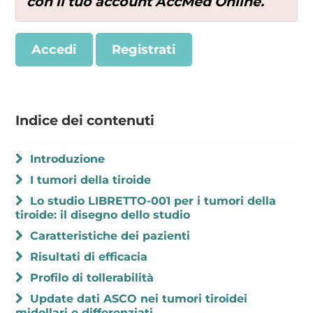
con il tuo account AccMed Online.
Accedi
Registrati
Indice dei contenuti
Introduzione
I tumori della tiroide
Lo studio LIBRETTO-001 per i tumori della
tiroide: il disegno dello studio
Caratteristiche dei pazienti
Risultati di efficacia
Profilo di tollerabilità
Update dati ASCO nei tumori tiroidei
midollari e differenziati