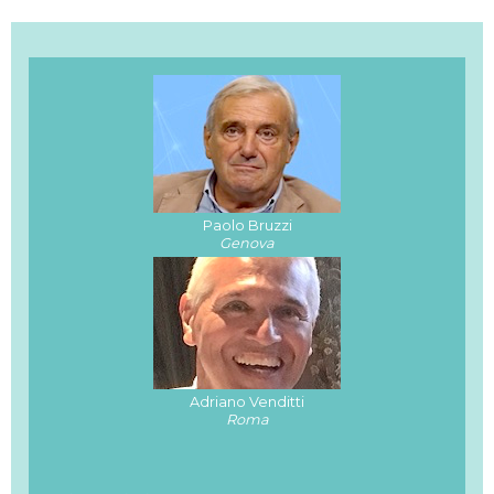
acute FLT3 mutate di nuova diagnosi.
Paolo Bruzzi
Genova
Adriano Venditti
Roma