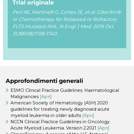
Trial originale
Perl AE, Martinelli G, Cortes JE, et al. Gilteritinib
or Chemotherapy for Relapsed or Refractory
FLT3-Mutated AML. N Engl J Med. 2019 Oct
31;381(18):1728-1740.
Approfondimenti generali
ESMO Clinical Practice Guidelines: Haematological
Malignancies
[Apri]
American Society of Hematology (ASH) 2020
guidelines for treating newly diagnosed acute
myeloid leukemia in older adults
[Apri]
NCCN Clinical Practice Guidelines in Oncology:
Acute Myeloid Leukemia. Version 2.2021
[Apri]