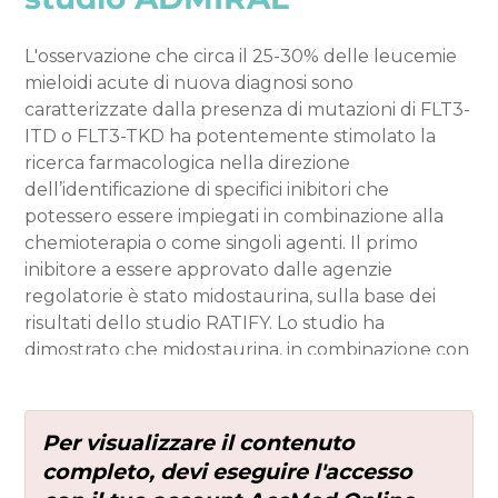
L'osservazione che circa il 25-30% delle leucemie
mieloidi acute di nuova diagnosi sono
caratterizzate dalla presenza di mutazioni di FLT3-
ITD o FLT3-TKD ha potentemente stimolato la
ricerca farmacologica nella direzione
dell’identificazione di specifici inibitori che
potessero essere impiegati in combinazione alla
chemioterapia o come singoli agenti. Il primo
inibitore a essere approvato dalle agenzie
regolatorie è stato midostaurina, sulla base dei
risultati dello studio RATIFY. Lo studio ha
dimostrato che midostaurina, in combinazione con
“7+3”, prolungava la sopravvivenza globale
rispetto a quella dei pazienti che ricevevano
placebo con “7+3”. Ulteriori molecole sono “sotto
Per visualizzare il contenuto
osservazione”, ad esempio quizartinib, crenolanib e
completo, devi eseguire l'accesso
gilteritinib. Quest’ultimo è stato recentemente