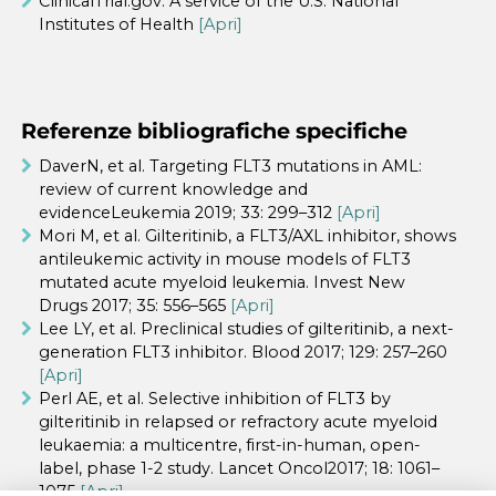
ClinicalTrial.gov. A service of the U.S. National
Institutes of Health
[Apri]
Referenze bibliografiche specifiche
DaverN, et al. Targeting FLT3 mutations in AML:
review of current knowledge and
evidenceLeukemia 2019; 33: 299–312
[Apri]
Mori M, et al. Gilteritinib, a FLT3/AXL inhibitor, shows
antileukemic activity in mouse models of FLT3
mutated acute myeloid leukemia. Invest New
Drugs 2017; 35: 556–565
[Apri]
Lee LY, et al. Preclinical studies of gilteritinib, a next-
generation FLT3 inhibitor. Blood 2017; 129: 257–260
[Apri]
Perl AE, et al. Selective inhibition of FLT3 by
gilteritinib in relapsed or refractory acute myeloid
leukaemia: a multicentre, first-in-human, open-
label, phase 1-2 study. Lancet Oncol2017; 18: 1061–
1075
[Apri]